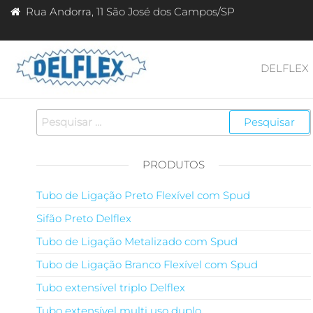
Rua Andorra, 11 São José dos Campos/SP
DELFLEX
Delflex
Delflex
Indústria
Indústria
e
e
Comércio
de Sifão
Comércio
para Pia
de Sifão
PRODUTOS
Tanque
Lavatório
Tubo de Ligação Preto Flexível com Spud
Sifão Preto Delflex
Tubo de Ligação Metalizado com Spud
Tubo de Ligação Branco Flexível com Spud
Tubo extensível triplo Delflex
Tubo extensível multi uso duplo