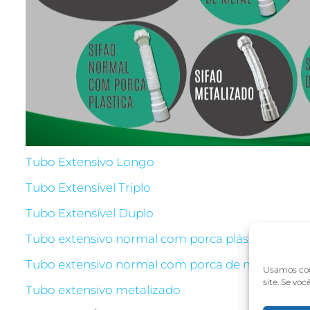
Tubo Extensivo Longo
Tubo Extensível Triplo
Tubo Extensível Duplo
Tubo extensivo normal com porca plástica
Tubo extensivo normal com porca de metal
Usamos coo
site. Se vo
Tubo extensivo metalizado