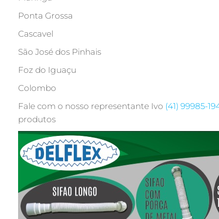
Ponta Grossa
Cascavel
São José dos Pinhais
Foz do Iguaçu
Colombo
Fale com o nosso representante Ivo
(41) 99985-19
produtos