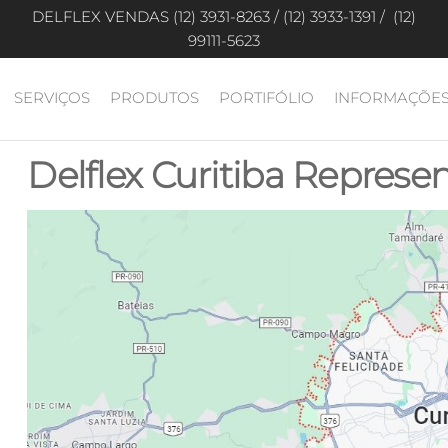
DELFLEX VENDAS (12) 3931-8263 / (12) 3933-1391 / (12)
99111-5623
SERVIÇOS
PRODUTOS
PORTIFÓLIO
INFORMAÇÕE
Delflex Curitiba Represen