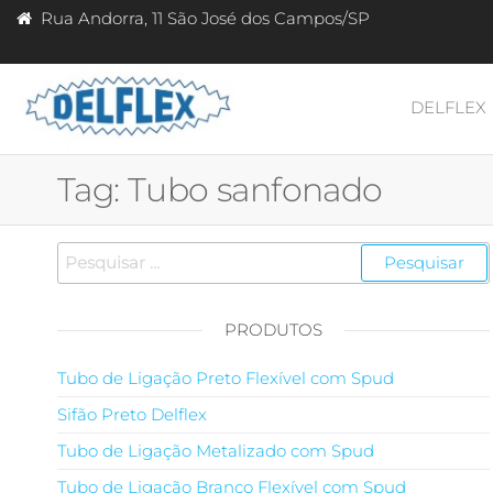
Skip
Rua Andorra, 11 São José dos Campos/SP
to
the
content
DELFLEX
Delflex
Delflex
Indústria
Indústria
e
Tag:
Tubo sanfonado
e
Comércio
de Sifão
Comércio
para Pia
Pesquisar
de Sifão
Tanque
por:
Lavatório
PRODUTOS
Tubo de Ligação Preto Flexível com Spud
Sifão Preto Delflex
Tubo de Ligação Metalizado com Spud
Tubo de Ligação Branco Flexível com Spud