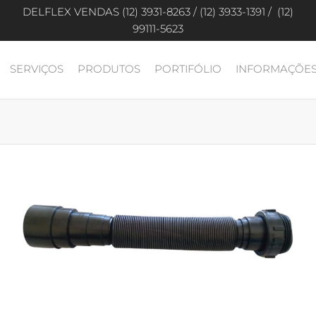
DELFLEX VENDAS (12) 3931-8263 / (12) 3933-1391 / (12)
99111-5623
SERVIÇOS
PRODUTOS
PORTIFÓLIO
INFORMAÇÕE