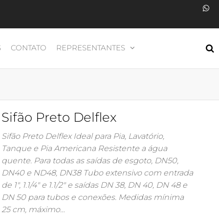
S
CONTATO
REPRESENTANTES
Sifão Preto Delflex
Sifão Preto Delflex Ideal para Pia, Lavatório,
Tanque e Pia Americana Resistente a água
quente. Para todas as saídas de esgoto, DN50,
DN40 e ND48, DN38 Tubo extensivo com entrada
de 1″, 1.1/4″ e 1.1/2″ e saídas DN 38, DN 40, DN 48 e
DN 50 para tubos e conexões. Medidas mínima
25 cm, máximo…